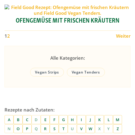
OFENGEMÜSE MIT FRISCHEN KRÄUTERN
1
2
Weiter
Alle Kategorien:
Vegan Strips
Vegan Tenders
Rezepte nach Zutaten:
A
B
C
D
E
F
G
H
I
J
K
L
M
N
O
P
Q
R
S
T
U
V
W
X
Y
Z