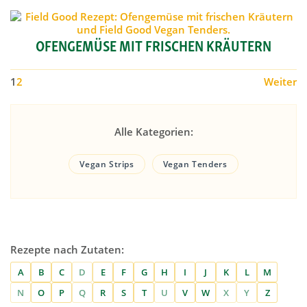
OFENGEMÜSE MIT FRISCHEN KRÄUTERN
1
2
Weiter
Alle Kategorien:
Vegan Strips
Vegan Tenders
Rezepte nach Zutaten:
A
B
C
D
E
F
G
H
I
J
K
L
M
N
O
P
Q
R
S
T
U
V
W
X
Y
Z