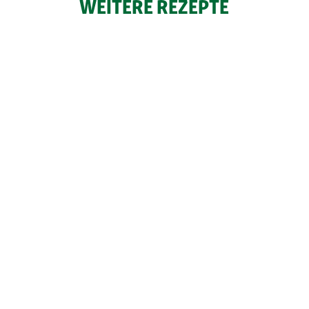
WEITERE REZEPTE
Tacos mit Asia Flavour
Mediterranes Baguette mit Zucchini
Nasu Dengaku (Miso-Auberginen)