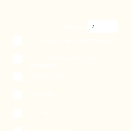
Zutaten
Portionen
200
g Field Good Vegan Strips Chicken Style
300
g Schwarze Nudeln (oder eure
Lieblingspasta)
1
Knoblauchzehe(n)
1
Zwiebel(n)
200
g Spinat
200
g Kirschtomaten