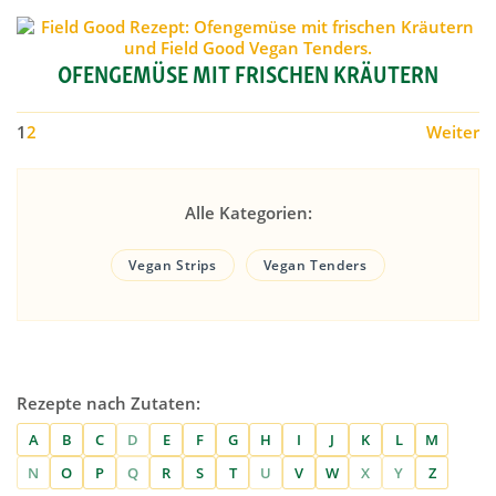
OFENGEMÜSE MIT FRISCHEN KRÄUTERN
1
2
Weiter
Alle Kategorien:
Vegan Strips
Vegan Tenders
Rezepte nach Zutaten:
A
B
C
D
E
F
G
H
I
J
K
L
M
N
O
P
Q
R
S
T
U
V
W
X
Y
Z