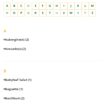
A
B
C
D
E
F
G
H
I
J
K
L
M
N
O
P
Q
R
S
T
U
V
W
X
Y
Z
A
Aubergine(n)
(2)
Avocado(s)
(2)
B
Babyleaf Salat
(1)
Baguette
(1)
Basilikum
(2)