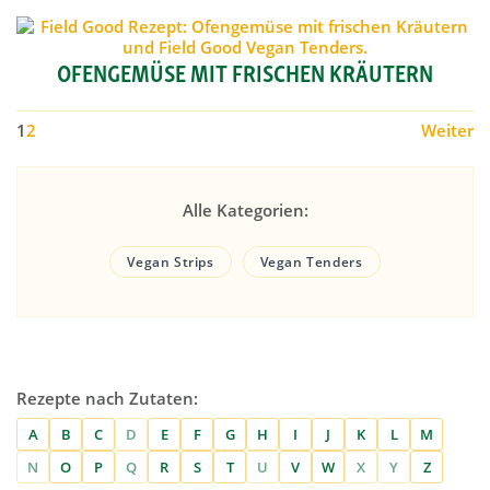
OFENGEMÜSE MIT FRISCHEN KRÄUTERN
1
2
Weiter
Alle Kategorien:
Vegan Strips
Vegan Tenders
Rezepte nach Zutaten:
A
B
C
D
E
F
G
H
I
J
K
L
M
N
O
P
Q
R
S
T
U
V
W
X
Y
Z