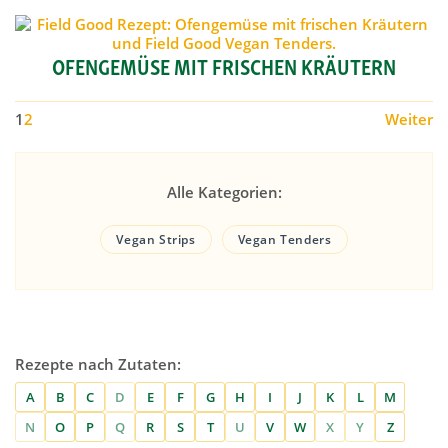
OFENGEMÜSE MIT FRISCHEN KRÄUTERN
1
2
Weiter
Alle Kategorien:
Vegan Strips
Vegan Tenders
Rezepte nach Zutaten:
A
B
C
D
E
F
G
H
I
J
K
L
M
N
O
P
Q
R
S
T
U
V
W
X
Y
Z